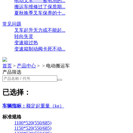
电动叉车——蓄电池的...
搬运车维修过了保质期...
夏秋换季叉车保养的十...
常见问题
叉车起升无力或不能起...
转向失灵
变速箱过热
变速箱制动阀卡死不动...
首页
>
产品中心
>
>
电动搬运车
产品筛选
已选择：
车辆指标：
额定起重量（kg）
标准规格
1100*520(550/685)
1150*520(550/685)