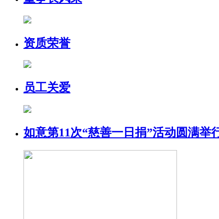
资质荣誉
员工关爱
如意第11次“慈善一日捐”活动圆满举