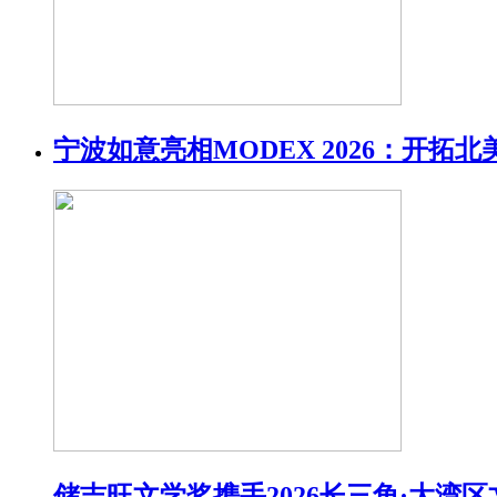
宁波如意亮相MODEX 2026：开拓
储吉旺文学奖携手2026长三角·大湾