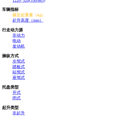
1220*520(550/685)
车辆指标
额定起重量（kg）
起升高度（mm）
行走动力源
非动力
电动
发动机
操纵方式
步驾式
踏板式
站驾式
座驾式
托盘类型
开式
闭式
起升类型
非起升