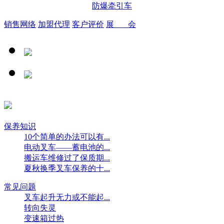
防爆牵引车
销售网络
加盟代理
客户评价
展 会
保养知识
10个简单的办法可以有...
电动叉车——蓄电池的...
搬运车维修过了保质期...
夏秋换季叉车保养的十...
常见问题
叉车起升无力或不能起...
转向失灵
变速箱过热