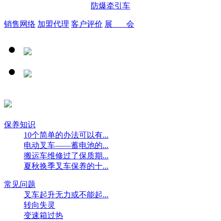
防爆牵引车
销售网络
加盟代理
客户评价
展 会
保养知识
10个简单的办法可以有...
电动叉车——蓄电池的...
搬运车维修过了保质期...
夏秋换季叉车保养的十...
常见问题
叉车起升无力或不能起...
转向失灵
变速箱过热