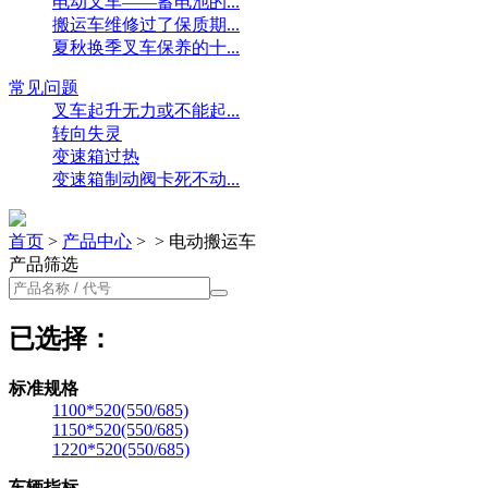
电动叉车——蓄电池的...
搬运车维修过了保质期...
夏秋换季叉车保养的十...
常见问题
叉车起升无力或不能起...
转向失灵
变速箱过热
变速箱制动阀卡死不动...
首页
>
产品中心
>
>
电动搬运车
产品筛选
已选择：
标准规格
1100*520(550/685)
1150*520(550/685)
1220*520(550/685)
车辆指标