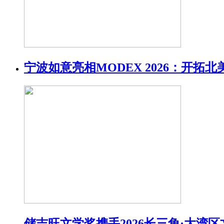
宁波如意亮相MODEX 2026：开拓
储吉旺文学奖携手2026长三角·大湾