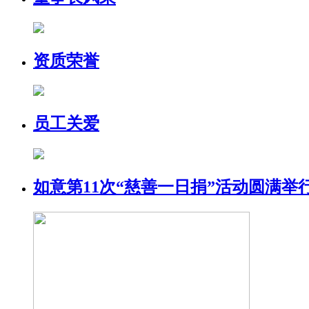
资质荣誉
员工关爱
如意第11次“慈善一日捐”活动圆满举