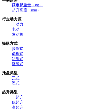
额定起重量（kg）
起升高度（mm）
行走动力源
非动力
电动
发动机
操纵方式
步驾式
踏板式
站驾式
座驾式
托盘类型
开式
闭式
起升类型
非起升
低起升
高起升